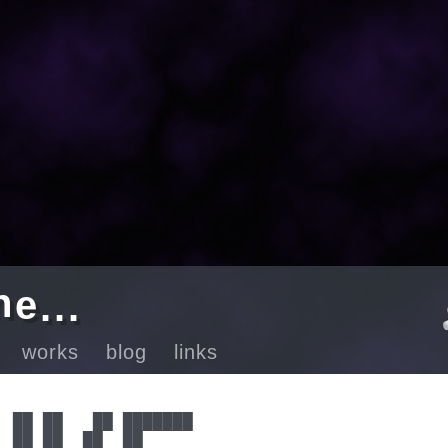
e
n
.
.
.
ut
works
blog
links
 ██ ██   ██ ███████ 

 ██ ██  ██  ██      
