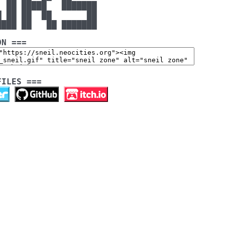
 ██ █████   ███████ 

 ██ ██  ██       ██ 

ON ===
FILES ===